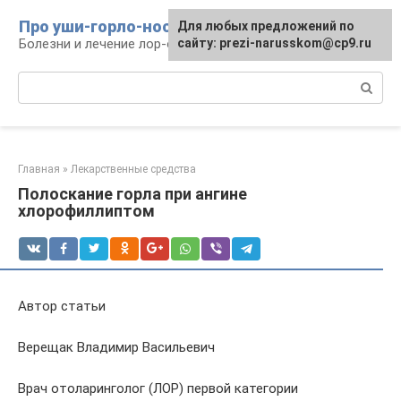
Перейти
Про уши-горло-нос
Для любых предложений по
к
Болезни и лечение лор-органов
сайту: prezi-narusskom@cp9.ru
контенту
Поиск:
Главная
»
Лекарственные средства
Полоскание горла при ангине
хлорофиллиптом
Автор статьи
Верещак Владимир Васильевич
Врач отоларинголог (ЛОР) первой категории