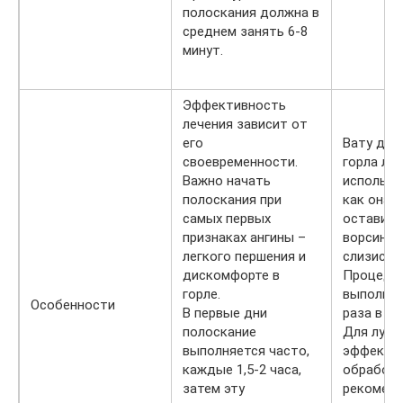
полоскания должна в
среднем занять 6-8
минут.
Эффективность
лечения зависит от
его
Вату для
своевременности.
горла лу
Важно начать
использо
полоскания при
как она 
самых первых
оставить
признаках ангины –
ворсинки
легкого першения и
слизисто
дискомфорте в
Процеду
горле.
выполняе
Особенности
В первые дни
раза в де
полоскание
Для лучш
выполняется часто,
эффекта 
каждые 1,5-2 часа,
обработк
затем эту
рекоменд