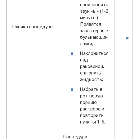
о
произносить
т
звук «ы» (1-2
м
минуты).
и
Появятся
Техника процедуры
з
характерные
булькающий
Е
звуки;
м
в
Наклониться
г
над
н
раковиной,
в
сплюнуть
с
жидкость;
г
Набрать в
н
рот новую
а
порцию
у
раствора и
п
повторить
т
пункты 1-5.
Процедура