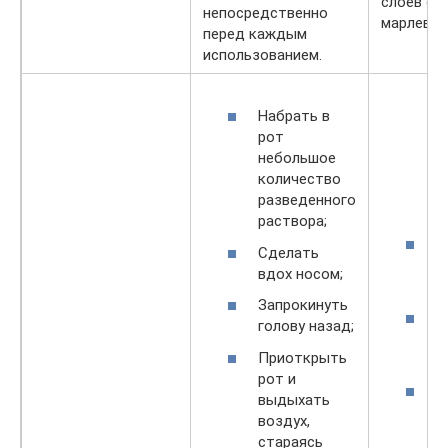
слоев об
непосредственно
марлевым
перед каждым
использованием.
Набрать в
рот
небольшое
количество
разведенного
раствора;
О
Сделать
т
вдох носом;
л
Запрокинуть
Ш
голову назад;
о
Приоткрыть
р
рот и
Б
выдыхать
у
воздух,
д
стараясь