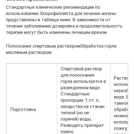
Стандартные клинические рекомендации по
использованию Хлорофиллипта для лечения ангины
представлены в таблице ниже. В зависимости от
течения заболевания дозировка и продолжительность
терапии могут быть изменены лечащим врачом.
Полоскание спиртовым растворомОбработка горла
масляным раствором
Спиртовой раствор
для полоскания
Раствор
горла используется в
использу
разведенном виде.
неразбав
Стандартные
виде. В к
пропорции: 1 ст. л.
тампона 
лекарства на стакан
Подготовка
обработк
теплой (но не
можно
горячей) воды.
использо
Разводить препарат
ложку, в
нужно