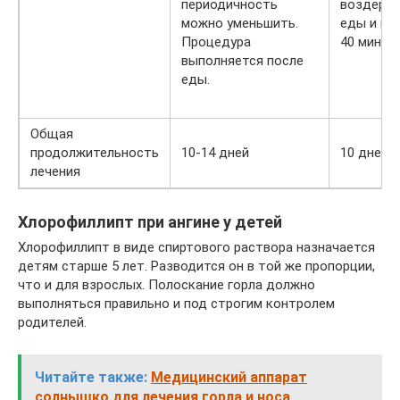
периодичность
воздержа
можно уменьшить.
еды и пит
Процедура
40 минут.
выполняется после
еды.
Общая
продолжительность
10-14 дней
10 дней
лечения
Хлорофиллипт при ангине у детей
Хлорофиллипт в виде спиртового раствора назначается
детям старше 5 лет. Разводится он в той же пропорции,
что и для взрослых. Полоскание горла должно
выполняться правильно и под строгим контролем
родителей.
Читайте также:
Медицинский аппарат
солнышко для лечения горла и носа