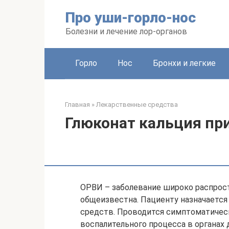
Перейти
Про уши-горло-нос
к
контенту
Болезни и лечение лор-органов
Горло
Нос
Бронхи и легкие
Главная
»
Лекарственные средства
Глюконат кальция пр
ОРВИ – заболевание широко распрост
общеизвестна. Пациенту назначаетс
средств. Проводится симптоматическ
воспалительного процесса в органах