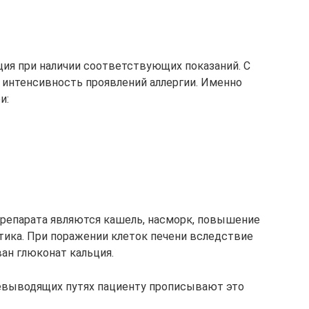
ия при наличии соответствующих показаний. С
нтенсивность проявлений аллергии. Именно
и:
препарата являются кашель, насморк, повышение
тика. При поражении клеток печени вследствие
ан глюконат кальция.
евыводящих путях пациенту прописывают это