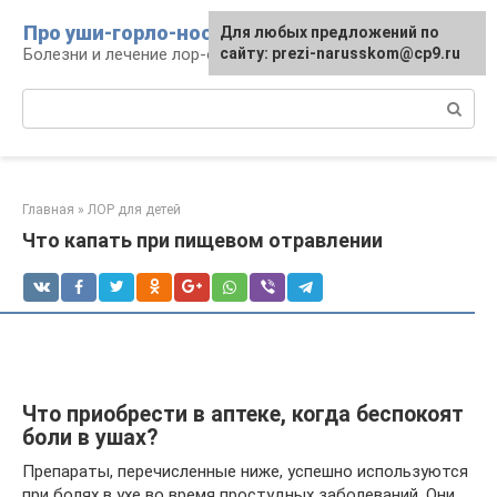
Перейти
Про уши-горло-нос
Для любых предложений по
к
Болезни и лечение лор-органов
сайту: prezi-narusskom@cp9.ru
контенту
Поиск:
Главная
»
ЛОР для детей
Что капать при пищевом отравлении
Что приобрести в аптеке, когда беспокоят
боли в ушах?
Препараты, перечисленные ниже, успешно используются
при болях в ухе во время простудных заболеваний. Они