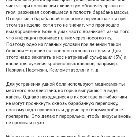
чистят при воспалении слизистую оболочку органа от
гноя, разжижая скопившиеся в полости барабана массы.
Отверстие в барабанной перепонке перекрывается при
этом за неделю, хотя это не значит, что произошло
выздоровление. Боль в ушах часто возникает из-за того,
что инфекция проникает в них через носоглотку.
Поэтому одно из главных условий при лечении такой
болезни — прочистка носового канала от слизи. Для
этого надо закапать в нос натриевый сульфацил (5%) и
капли для сужения кровеносных каналов, например,
Називин, Нафтизин, Ксилометазолин и т. д.
Для устранения ушной боли используют медикаменты
местного воздействия, которые выпускают в виде
капель. Однако находящиеся в их составе антибиотики
не могут проникнуть сквозь барабанную перепонку,
поэтому надо принимать и другие противомикробные
препараты. Это делают перорально, чтобы вирусы вновь
не проникли в ухо.
Нужно учесть, что при наличии в барабанной перепонке