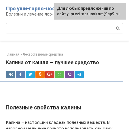
Перейти
Про уши-горло-нос
Для любых предложений по
к
Болезни и лечение лор-органов
сайту: prezi-narusskom@cp9.ru
контенту
Поиск:
Главная
»
Лекарственные средства
Калина от кашля — лучшее средство
Полезные свойства калины
Калина – настоящий кладезь полезных веществ. В
народной медицине принято использовать как саму