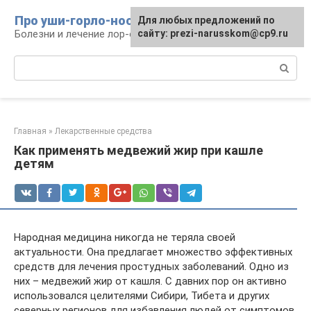
Перейти
Про уши-горло-нос
Для любых предложений по
к
Болезни и лечение лор-органов
сайту: prezi-narusskom@cp9.ru
контенту
Поиск:
Главная
»
Лекарственные средства
Как применять медвежий жир при кашле
детям
Народная медицина никогда не теряла своей
актуальности. Она предлагает множество эффективных
средств для лечения простудных заболеваний. Одно из
них – медвежий жир от кашля. С давних пор он активно
использовался целителями Сибири, Тибета и других
северных регионов для избавления людей от симптомов