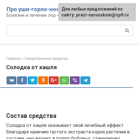
Перейти
Про уши-горло-нос
Для любых предложений по
к
Болезни и лечение лор-органов
сайту: prezi-narusskom@cp9.ru
контенту
Поиск:
Главная
»
Лекарственные средства
Солодка от кашля
Состав средства
Солодка от кашля оказывает свой лечебный эффект
благодаря наличию густого экстракта корня растения в
составе, оно входит в группу бобовых, стимулирует