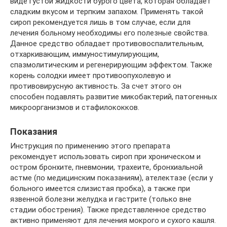
виде густой жидкости бурого цвета, которая обладает
сладким вкусом и терпким запахом. Применять такой
сироп рекомендуется лишь в том случае, если для
лечения больному необходимы его полезные свойства.
Данное средство обладает противовоспалительным,
отхаркивающим, иммуностимулирующим,
спазмолитическим и регенерирующим эффектом. Также
корень солодки имеет противоопухолевую и
противовирусную активность. За счет этого он
способен подавлять развитие микобактерий, патогенных
микроорганизмов и стафилококков.
Показания
Инструкция по применению этого препарата
рекомендует использовать сироп при хроническом и
остром бронхите, пневмонии, трахеите, бронхиальной
астме (по медицинским показаниям), ателектазе (если у
больного имеется слизистая пробка), а также при
язвенной болезни желудка и гастрите (только вне
стадии обострения). Также представленное средство
активно применяют для лечения мокрого и сухого кашля.