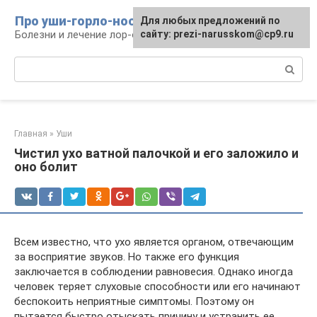
Перейти
Про уши-горло-нос
Для любых предложений по
к
Болезни и лечение лор-органов
сайту: prezi-narusskom@cp9.ru
контенту
Поиск:
Главная
»
Уши
Чистил ухо ватной палочкой и его заложило и
оно болит
Всем известно, что ухо является органом, отвечающим
за восприятие звуков. Но также его функция
заключается в соблюдении равновесия. Однако иногда
человек теряет слуховые способности или его начинают
беспокоить неприятные симптомы. Поэтому он
пытается быстро отыскать причину и устранить ее.