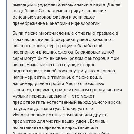
имеющим фундаментальных знаний в науке. Далее
он добавил: Свеча демонстрирует незнание
основных законов физики и вопиющее
пренебрежение к анатомии и физиологии.
Были также многочисленные отчеты о травмах, в
том числе случаи блокировки ушного канала от
свечного воска, перфорации в барабанной
перепонке и внешних ожогов. Блокировки ушной
серы могут быть вызваны рядом факторов, в том
числе. Нажатие чего-то в уши, которое
подталкивает ушной воск внутри ушного канала,
например, ватные тампоны, а также вещи,
например, ушные пробки. Часто с помощью
гарнитур, например, при длительном прослушивании
музыки периоды времени — это может
предотвратить естественный выход ушного воска
из уха, когда гарнитура блокирует его.
Использование ватных тампонов или других
предметов для чистки ваших ушей. . Если вы
испытываете серьезное нарастание или
блокировку, существует несколько способов