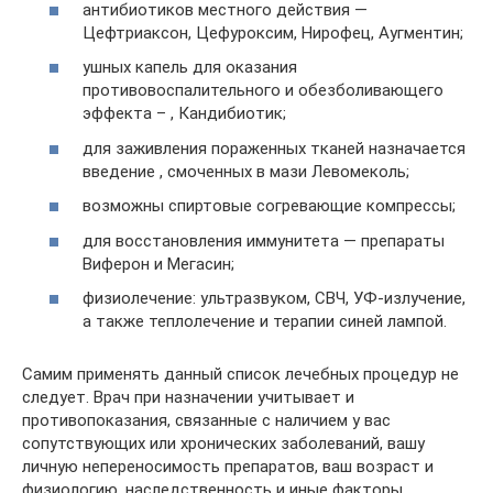
антибиотиков местного действия —
Цефтриаксон, Цефуроксим, Нирофец, Аугментин;
ушных капель для оказания
противовоспалительного и обезболивающего
эффекта – , Кандибиотик;
для заживления пораженных тканей назначается
введение , смоченных в мази Левомеколь;
возможны спиртовые согревающие компрессы;
для восстановления иммунитета — препараты
Виферон и Мегасин;
физиолечение: ультразвуком, СВЧ, УФ-излучение,
а также теплолечение и терапии синей лампой.
Самим применять данный список лечебных процедур не
следует. Врач при назначении учитывает и
противопоказания, связанные с наличием у вас
сопутствующих или хронических заболеваний, вашу
личную непереносимость препаратов, ваш возраст и
физиологию, наследственность и иные факторы.