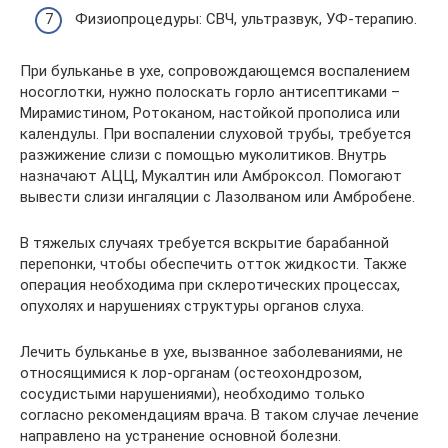
Физиопроцедуры: СВЧ, ультразвук, УФ-терапию.
При бульканье в ухе, сопровождающемся воспалением
носоглотки, нужно полоскать горло антисептиками –
Мирамистином, Ротоканом, настойкой прополиса или
календулы. При воспалении слуховой трубы, требуется
разжижение слизи с помощью муколитиков. Внутрь
назначают АЦЦ, Мукалтин или Амброксол. Помогают
вывести слизи ингаляции с Лазолваном или Амбробене.
В тяжелых случаях требуется вскрытие барабанной
перепонки, чтобы обеспечить отток жидкости. Также
операция необходима при склеротических процессах,
опухолях и нарушениях структуры органов слуха.
Лечить бульканье в ухе, вызванное заболеваниями, не
относящимися к лор-органам (остеохондрозом,
сосудистыми нарушениями), необходимо только
согласно рекомендациям врача. В таком случае лечение
направлено на устранение основной болезни.