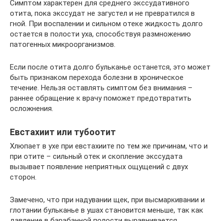
Симптом характерен для среднего экссудативного
отита, пока экссудат не загустел и не превратился в
гной. При воспалении и сильном отеке жидкость долго
остается в полости уха, способствуя размножению
патогенных микроорганизмов.
Если после отита долго бульканье останется, это может
быть признаком перехода болезни в хроническое
течение. Нельзя оставлять симптом без внимания –
раннее обращение к врачу поможет предотвратить
осложнения.
Евстахиит или тубоотит
Хлюпает в ухе при евстахиите по тем же причинам, что и
при отите – сильный отек и скопление экссудата
вызывает появление неприятных ощущений с двух
сторон.
Замечено, что при надувании щек, при высмаркивании и
глотании бульканье в ушах становится меньше, так как
давление в барабанной полости выравнивается.