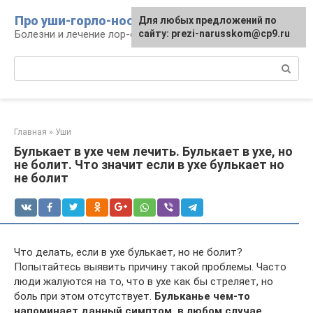
Перейти
Про уши-горло-нос
Для любых предложений по
к
Болезни и лечение лор-органов
сайту: prezi-narusskom@cp9.ru
контенту
Поиск:
Главная
»
Уши
Булькает в ухе чем лечить. Булькает в ухе, но
не болит. Что значит если в ухе булькает но
не болит
Что делать, если в ухе булькает, но не болит?
Попытайтесь выявить причину такой проблемы. Часто
люди жалуются на то, что в ухе как бы стреляет, но
боль при этом отсутствует.
Бульканье чем-то
напоминает данный симптом, в любом случае,