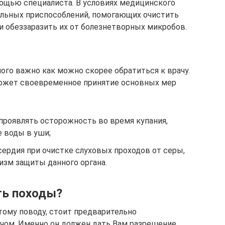
мощью специалиста. В условиях медицинского
альных приспособлений, помогающих очистить
и обеззаразить их от болезнетворных микробов.
лого важно как можно скорее обратиться к врачу.
ожет своевременное принятие основных мер
проявлять осторожность во время купания,
е воды в уши;
сердия при очистке слуховых проходов от серы,
изм защиты данного органа.
ть походы?
тому поводу, стоит предварительно
чом. Именно он должен дать Вам разрешение.