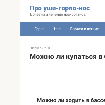
Перейти
Про уши-горло-нос
к
контенту
Болезни и лечение лор-органов
Горло
Нос
Бронхи и легкие
Главная
»
Уши
Можно ли купаться в 
Можно ли ходить в бассе