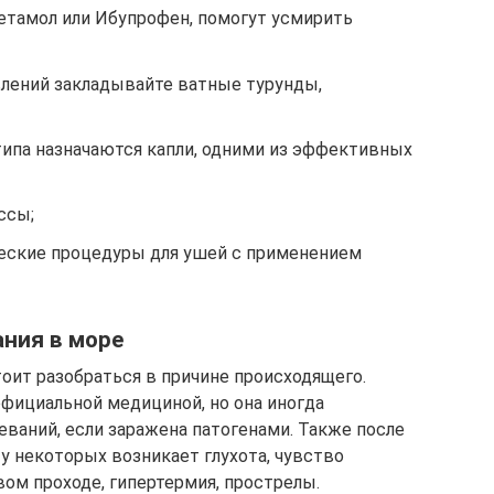
цетамол или Ибупрофен, помогут усмирить
влений закладывайте ватные турунды,
типа назначаются капли, одними из эффективных
ссы;
ческие процедуры для ушей с применением
ания в море
 стоит разобраться в причине происходящего.
фициальной медициной, но она иногда
ваний, если заражена патогенами. Также после
у некоторых возникает глухота, чувство
вом проходе, гипертермия, прострелы.