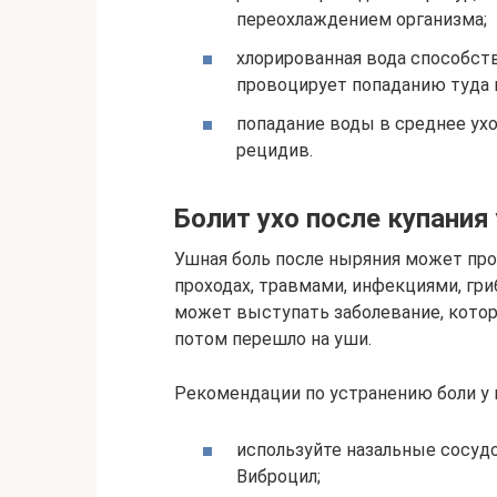
переохлаждением организма;
хлорированная вода способст
провоцирует попаданию туда
попадание воды в среднее ух
рецидив.
Болит ухо после купания
Ушная боль после ныряния может пр
проходах, травмами, инфекциями, гри
может выступать заболевание, которо
потом перешло на уши.
Рекомендации по устранению боли у 
используйте назальные сосуд
Виброцил;