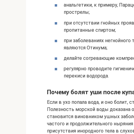
анальгетики, к примеру, Пара
прострелы;
при отсутствии гнойных проя
пропитанные спиртом;
при заболеваниях негнойного 
являются Отинума;
делайте согревающие компре
регулярно проводите гигиени
перекиси водорода.
Почему болят уши после куп
Если в ухо попала вода, и оно болит,
Полезность морской воды доказана о
становится виновником ушных заболе
частого и продолжительного ныряния 
присутствия инородного тела в слухо