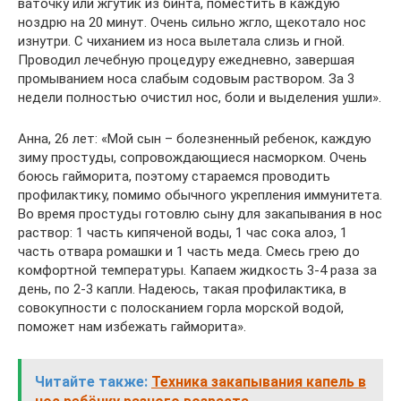
ваточку или жгутик из бинта, поместить в каждую
ноздрю на 20 минут. Очень сильно жгло, щекотало нос
изнутри. С чиханием из носа вылетала слизь и гной.
Проводил лечебную процедуру ежедневно, завершая
промыванием носа слабым содовым раствором. За 3
недели полностью очистил нос, боли и выделения ушли».
Анна, 26 лет: «Мой сын – болезненный ребенок, каждую
зиму простуды, сопровождающиеся насморком. Очень
боюсь гайморита, поэтому стараемся проводить
профилактику, помимо обычного укрепления иммунитета.
Во время простуды готовлю сыну для закапывания в нос
раствор: 1 часть кипяченой воды, 1 час сока алоэ, 1
часть отвара ромашки и 1 часть меда. Смесь грею до
комфортной температуры. Капаем жидкость 3-4 раза за
день, по 2-3 капли. Надеюсь, такая профилактика, в
совокупности с полосканием горла морской водой,
поможет нам избежать гайморита».
Читайте также:
Техника закапывания капель в