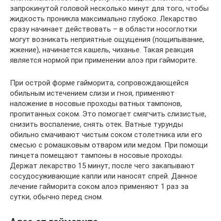
запрокинутой головой несколько минут для того, чтобы
жидкость проникла максимально глубоко. Лекарство
сразу начинает действовать – в области носоглотки
могут возникать неприятные ощущения (пощипывание,
жжение), начинается кашель, чиханье. Такая реакция
является нормой при применении алоэ при гайморите.
При острой форме гайморита, сопровождающейся
обильным истечением слизи и гноя, применяют
наложение в носовые проходы ватных тампонов,
пропитанных соком. Это помогает смягчить слизистые,
снизить воспаление, снять отек. Ватные турунды
обильно смачивают чистым соком столетника или его
смесью с ромашковым отваром или медом. При помощи
пинцета помещают тампоны в носовые проходы.
Держат лекарство 15 минут, после чего закапывают
сосудосуживающие капли или наносят спрей. Данное
лечение гайморита соком алоэ применяют 1 раз за
сутки, обычно перед сном.