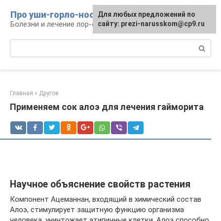
Перейти
Про уши-горло-нос
Для любых предложений по
к
Болезни и лечение лор-органов
сайту: prezi-narusskom@cp9.ru
контенту
Поиск:
Главная
»
Другое
Применяем сок алоэ для лечения гайморита
Научное объяснение свойств растения
Компонент Ацеманнан, входящий в химический состав
Алоэ, стимулирует защитную функцию организма
человека, уничтожает атипичные клетки. Алоэ способно