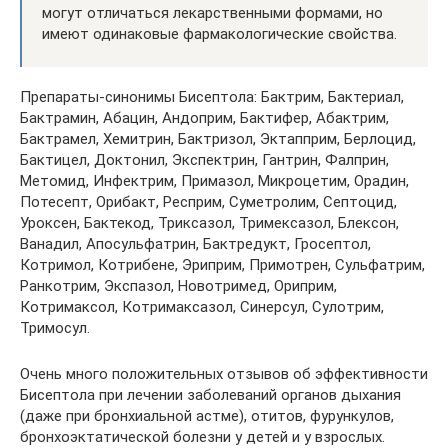
могут отличаться лекарственными формами, но
имеют одинаковые фармакологические свойства.
Препараты-синонимы Бисептола: Бактрим, Бактериал,
Бактрамин, Абацин, Андоприм, Бактифер, Абактрим,
Бактрамел, Хемитрин, Бактризол, Эктапприм, Берлоцид,
Бактицел, Доктонил, Экспектрин, Гантрин, Фалприн,
Метомид, Инфектрим, Примазол, Микроцетим, Орадин,
Потесепт, Орибакт, Респрим, Суметролим, Септоцид,
Уроксен, Бактекод, Триксазол, Тримексазол, Блексон,
Ванадил, Апосульфатрин, Бактредукт, Гросептол,
Котримол, Котрибене, Эриприм, Примотрен, Сульфатрим,
Ранкотрим, Экспазол, Новотримед, Ориприм,
Котримаксол, Котримаксазол, Синерсул, Сулотрим,
Тримосул.
Очень много положительных отзывов об эффективности
Бисептола при лечении заболеваний органов дыхания
(даже при бронхиальной астме), отитов, фурункулов,
бронхоэктатической болезни у детей и у взрослых.