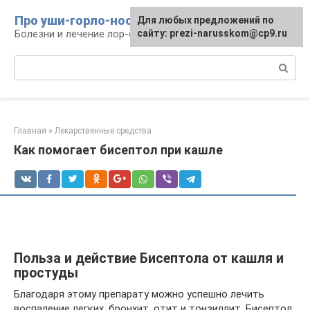
Перейти
Про уши-горло-нос
Для любых предложений по
к
Болезни и лечение лор-органов
сайту: prezi-narusskom@cp9.ru
контенту
Поиск:
Главная
»
Лекарственные средства
Как помогает бисептол при кашле
Польза и действие Бисептола от кашля и
простуды
Благодаря этому препарату можно успешно лечить
воспаление легких, бронхит, отит и тонзиллит. Бисептол