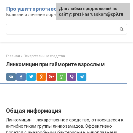
Перейти
Про уши-горло-нос
Для любых предложений по
к
Болезни и лечение лор-органов
сайту: prezi-narusskom@cp9.ru
контенту
Поиск:
Главная
»
Лекарственные средства
Линкомицин при гайморите взрослым
Общая информация
Линкомицин – лекарственное средство, относящееся к
антибиотикам группы линкозамидов. Эффективно
борется с анаэробными бактериями и микоплазмами.