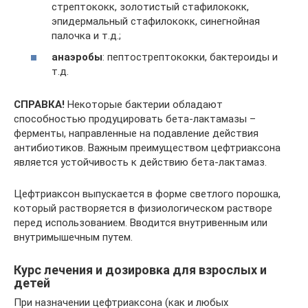
стрептококк, золотистый стафилококк,
эпидермальный стафилококк, синегнойная
палочка и т.д.;
анаэробы
: пептострептококки, бактероиды и
т.д.
СПРАВКА!
Некоторые бактерии обладают
способностью продуцировать бета-лактамазы –
ферменты, направленные на подавление действия
антибиотиков. Важным преимуществом цефтриаксона
является устойчивость к действию бета-лактамаз.
Цефтриаксон выпускается в форме светлого порошка,
который растворяется в физиологическом растворе
перед использованием. Вводится внутривенным или
внутримышечным путем.
Курс лечения и дозировка для взрослых и
детей
При назначении цефтриаксона (как и любых