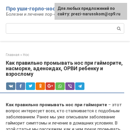
Перейти
Про уши-горло-нос
Для любых предложений по
к
Болезни и лечение лор-органов
сайту: prezi-narusskom@cp9.ru
контенту
Поиск:
Главная
»
Нос
Как правильно промывать нос при гайморите,
насморке, аденоидах, ОРВИ ребенку и
взрослому
Как правильно промывать нос при гайморите
– этот
вопрос интересует всех, кто сталкивается с подобным
заболеванием. Ранее мы уже описывали заболевание
гайморит симптомы и лечение в домашних условиях. В
этой статье мы расскажем, как и чем лучше промывать