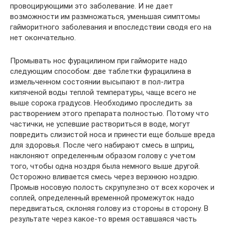
провоцирующими это заболевание. И не дает
возможности им размножаться, уменьшая симптомы
гайморитного заболевания и впоследствии сводя его на
нет окончательно.
Промывать нос фурацилином при гайморите надо
следующим способом: две таблетки фурацилина в
измельченном состоянии высыпают в пол-литра
кипяченой воды теплой температуры, чаще всего не
выше сорока градусов. Необходимо проследить за
растворением этого препарата полностью. Потому что
частички, не успевшие раствориться в воде, могут
повредить слизистой носа и принести еще больше вреда
для здоровья. После чего набирают смесь в шприц,
наклоняют определенным образом голову с учетом
того, чтобы одна ноздря была немного выше другой.
Осторожно вливается смесь через верхнюю ноздрю.
Промыв носовую полость скрупулезно от всех корочек и
соплей, определенный временной промежуток надо
передвигаться, склоняя голову из стороны в сторону. В
результате через какое-то время оставшаяся часть