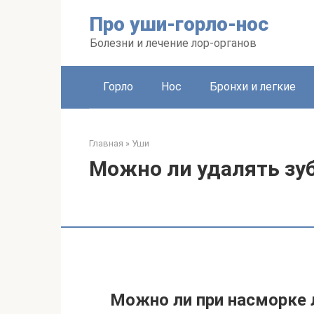
Перейти
Про уши-горло-нос
к
контенту
Болезни и лечение лор-органов
Горло
Нос
Бронхи и легкие
Главная
»
Уши
Можно ли удалять зуб
Можно ли при насморке 