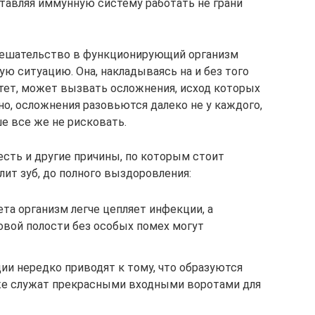
ставляя иммунную систему работать не грани
вмешательство в функционирующий организм
ю ситуацию. Она, накладываясь на и без того
тет, может вызвать осложнения, исход которых
о, осложнения разовьются далеко не у каждого,
ше все же не рисковать.
есть и другие причины, по которым стоит
лит зуб, до полного выздоровления:
та организм легче цепляет инфекции, а
овой полости без особых помех могут
ии нередко приводят к тому, что образуются
же служат прекрасными входными воротами для