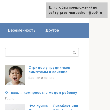
Для любых предложений по
сайту: prezi-narusskom@cp9.ru
Беременность
Другое
Поиск:
Стридор у грудничков
симптомы и лечение
Бронхи и легкие
От кашля компрессы с медом ребенку
Горло
Что лучше — Лизобакт или