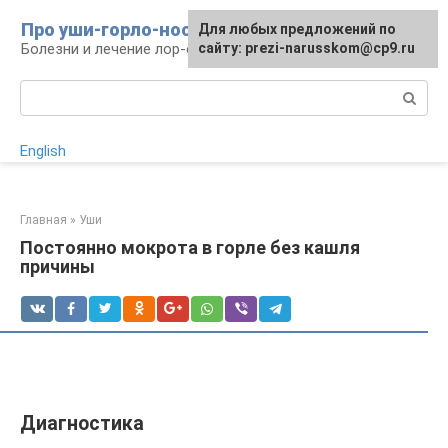
Перейти
Про уши-горло-нос
Для любых предложений по
к
Болезни и лечение лор-органов
сайту: prezi-narusskom@cp9.ru
контенту
Поиск:
English
Главная
»
Уши
Постоянно мокрота в горле без кашля
причины
Диагностика