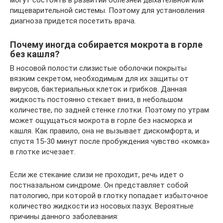
могут состоять в развитии болезней дыхательной или
пищеварительной системы. Поэтому для установления
диагноза придется посетить врача.
Почему иногда собирается мокрота в горле
без кашля?
В носовой полости слизистые оболочки покрыты
вязким секретом, необходимым для их защиты от
вирусов, бактериальных клеток и грибков. Данная
жидкость постоянно стекает вниз, в небольшом
количестве, по задней стенке глотки. Поэтому по утрам
может ощущаться мокрота в горле без насморка и
кашля. Как правило, она не вызывает дискомфорта, и
спустя 15-30 минут после пробуждения чувство «комка»
в глотке исчезает.
Если же стекание слизи не проходит, речь идет о
постназальном синдроме. Он представляет собой
патологию, при которой в глотку попадает избыточное
количество жидкости из носовых пазух. Вероятные
причины данного заболевания: