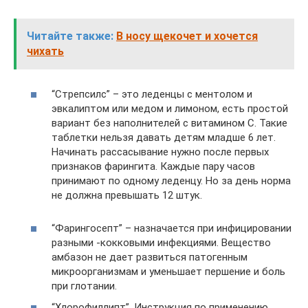
Читайте также:
В носу щекочет и хочется
чихать
“Стрепсилс” – это леденцы с ментолом и
эвкалиптом или медом и лимоном, есть простой
вариант без наполнителей с витамином С. Такие
таблетки нельзя давать детям младше 6 лет.
Начинать рассасывание нужно после первых
признаков фарингита. Каждые пару часов
принимают по одному леденцу. Но за день норма
не должна превышать 12 штук.
“Фарингосепт” – назначается при инфицировании
разными -кокковыми инфекциями. Вещество
амбазон не дает развиться патогенным
микроорганизмам и уменьшает першение и боль
при глотании.
“Хлорофиллипт”. Инструкция по применению