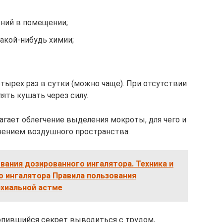
ний в помещении;
акой-нибудь химии;
тырех раз в сутки (можно чаще). При отсутствии
лять кушать через силу.
агает облегчение выделения мокроты, для чего и
нением воздушного пространства.
вания дозированного ингалятора. Техника и
о ингалятора Правила пользования
хиальной астме
опившийся секрет выводиться с трудом,