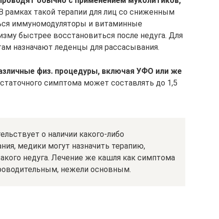
проводят обычно с применением муколитиков,
В рамках такой терапии для лиц со сниженным
ься иммуномодуляторы и витаминные
зму быстрее восстановиться после недуга. Для
там назначают леденцы для рассасывания.
азличные физ. процедуры, включая УФО или же
остаточного симптома может составлять до 1,5
тельствует о наличии какого-либо
ания, медики могут назначить терапию,
акого недуга. Лечение же кашля как симптома
проводительным, нежели основным.