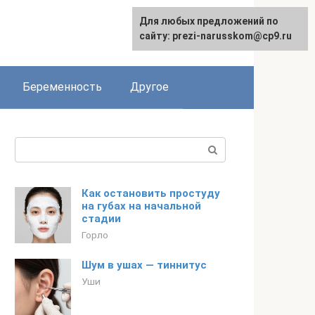
Для любых предложений по
сайту: prezi-narusskom@cp9.ru
Беременность
Другое
Поиск:
Как остановить простуду
на губах на начальной
стадии
Горло
Шум в ушах — тиннитус
Уши