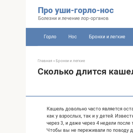
Перейти
Про уши-горло-нос
к
контенту
Болезни и лечение лор-органов
Горло
Нос
Бронхи и легкие
Главная
»
Бронхи и легкие
Сколько длится кашел
Кашель довольно часто является ос
как у взрослых, так и у детей. Извес
через 3, и даже через 4 недели после 
Чтобы вы не переживали по поводу да