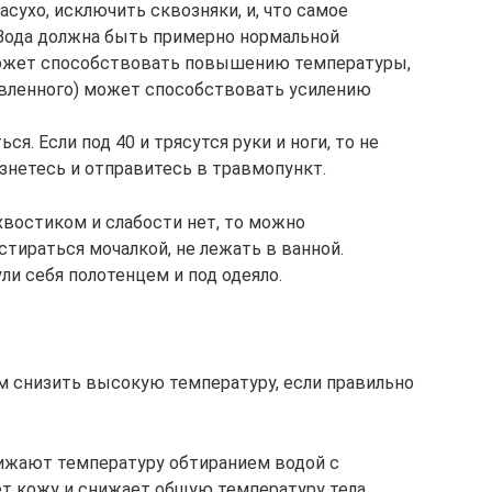
сухо, исключить сквозняки, и, что самое
. Вода должна быть примерно нормальной
 может способствовать повышению температуры,
товленного) может способствовать усилению
я. Если под 40 и трясутся руки и ноги, то не
знетесь и отправитесь в травмопункт.
 хвостиком и слабости нет, то можно
стираться мочалкой, не лежать в ванной.
и себя полотенцем и под одеяло.
ом снизить высокую температуру, если правильно
ижают температуру обтиранием водой с
ет кожу и снижает общую температуру тела.