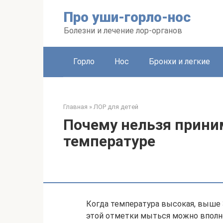
Перейти
Про уши-горло-нос
к
контенту
Болезни и лечение лор-органов
Горло
Нос
Бронхи и легкие
Главная
»
ЛОР для детей
Почему нельзя прини
температуре
Когда температура высокая, выше 
этой отметки мыться можно вполн