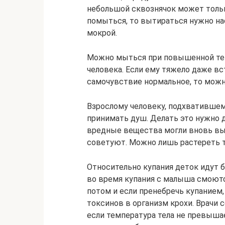
небольшой сквознячок может тольк
помыться, то вытираться нужно нас
мокрой.
Можно мыться при повышенной тем
человека. Если ему тяжело даже вст
самочувствие нормальное, то можн
Взрослому человеку, подхватившем
принимать душ. Делать это нужно д
вредные вещества могли вновь вых
советуют. Можно лишь растереть 
Относительно купания деток идут б
во время купания с малыша смоютс
потом и если пренебречь купанием
токсинов в организм крохи. Врачи 
если температура тела не превышае