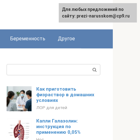
Для любых предложений по
English
сайту: prezi-narusskom@cp9.ru
Беременность
Другое
Поиск:
Как приготовить
физраствор в домашних
условиях
ЛОР для детей
Капли Галазолин:
инструкция по
применению 0,05%
Нос