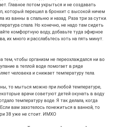
ает. Главное потом укрыться и не создавать
пп, который перешел в бронхит с высокой ничем
а из ванны в спальню и назад. Раза три за сутки.
пература спала. Но конечно, не надо там сидеть
лайте комфортную воду, добавьте туда эфирное
а, их много и расслабьтесь хоть на пять минут.
а тем, чтобы организм не переохлаждался ни во
купание в теплой воде помогает в ряде
бляет человека и снижает температуру тела.
ены, то мыться можно при любой температуре,
Некоторые врачи советуют детей окунать в воду
отдало температуру воде. Я так делала, когда
 Если вам захотелось понежиться в ванной, то
ри 38 уже не стоит. ИМХО