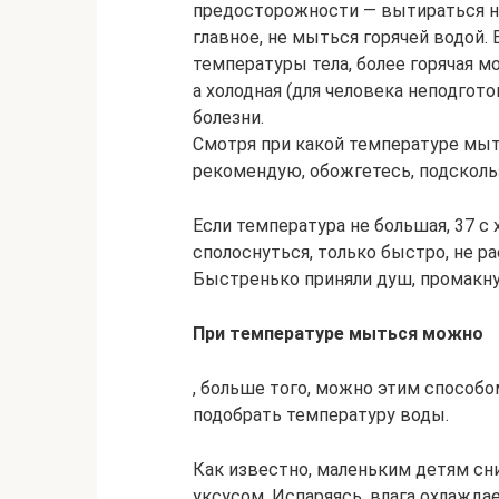
предосторожности — вытираться на
главное, не мыться горячей водой
температуры тела, более горячая
а холодная (для человека неподго
болезни.
Смотря при какой температуре мытьс
рекомендую, обожгетесь, подсколь
Если температура не большая, 37 с
сполоснуться, только быстро, не ра
Быстренько приняли душ, промакнул
При температуре мыться можно
, больше того, можно этим способ
подобрать температуру воды.
Как известно, маленьким детям сн
уксусом. Испаряясь, влага охлажда