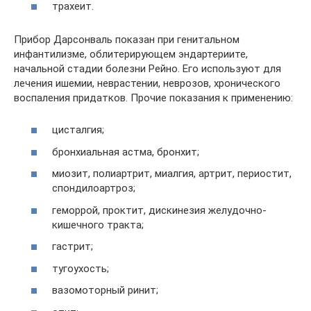
трахеит.
Прибор Дарсонваль показан при генитальном
инфантилизме, облитерирующем эндартериите,
начальной стадии болезни Рейно. Его используют для
лечения ишемии, неврастении, неврозов, хронического
воспаления придатков. Прочие показания к применению:
цисталгия;
бронхиальная астма, бронхит;
миозит, полиартрит, миалгия, артрит, периостит,
спондилоартроз;
геморрой, проктит, дискинезия желудочно-
кишечного тракта;
гастрит;
тугоухость;
вазомоторный ринит;