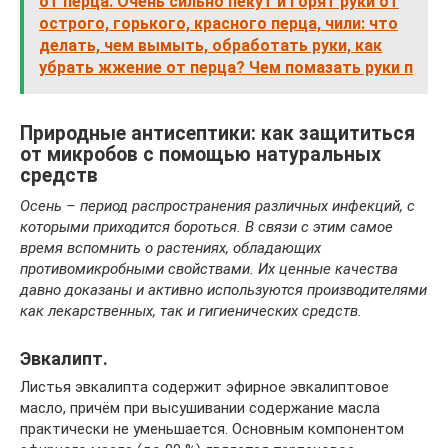
от перца. Очень сильно пекут и горят руки от
острого, горького, красного перца, чили: что
делать, чем вымыть, обработать руки, как
убрать жжение от перца? Чем помазать руки п
Природные антисептики: как защититься
от микробов с помощью натуральных
средств
Осень – период распространения различных инфекций, с
которыми приходится бороться. В связи с этим самое
время вспомнить о растениях, обладающих
противомикробными свойствами. Их ценные качества
давно доказаны и активно используются производителями
как лекарственных, так и гигиенических средств.
Эвкалипт.
Листья эвкалипта содержит эфирное эвкалиптовое
масло, причём при высушивании содержание масла
практически не уменьшается. Основным компонентом