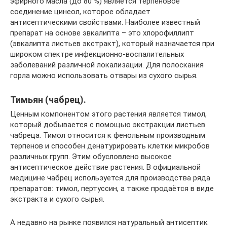
эфирного масла (до 80 %) является терпеновое
соединение цинеол, которое обладает
антисептическими свойствами. Наиболее известный
препарат на основе эвкалипта – это хлорофиллипт
(эвкалипта листьев экстракт), который назначается при
широком спектре инфекционно-воспалительных
заболеваний различной локализации. Для полоскания
горла можно использовать отвары из сухого сырья.
Тимьян (чабрец).
Ценным компонентом этого растения является тимол,
который добывается с помощью экстракции листьев
чабреца. Тимол относится к фенольным производным
терпенов и способен денатурировать клетки микробов
различных групп. Этим обусловлено высокое
антисептическое действие растения. В официальной
медицине чабрец используется для производства ряда
препаратов: тимол, пертуссин, а также продаётся в виде
экстракта и сухого сырья.
А недавно на рынке появился натуральный антисептик