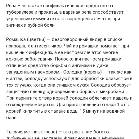
Репа – неплохое профилактическое средство от
туберкулеза и проказы, а вареная репа способствует
укреплению иммунитета. Отваром репы лечатся при
ангинах и зубной боли.
Ромашка (цветки) — безоговорочный лидер в списке
природных антисептиков. Чай из ромашки помогает при
кишечных инфекциях, а ее настоем лечатся многие
кожные заболевания. Полоскания настоем ромашки —
отличное средство борьбы с ангинами и даже
запущенным насморком.- Солодка (корень) — так же как
и алтей, солодку используют для обработки слизистой в
тех случаях, когда она слишком сухая. Солодка образует
защитную пленку, одновременно борясь с микробами.
При ларингите отвар корней солодки облегчает кашель и
отхождение мокроты. Для приготовления отвара 1 ст. л.
корней кипятить в стакане воды 15 минут на водяной
бане.
Тысячелистник (трава) — это растение богато
дубильными веществами, флавоноидами и эфирными