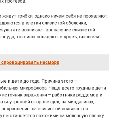
х протезов.
 живут грибки, однако ничем себя не проявляют.
едряются в клетки слизистой оболочки,
езультате возникает воспаление слизистой
 сосуда, токсины попадают в кровь, вызывая
о спровоцировать насморк
е и дети до года. Причина этого –
бильная микрофлора. Чаще всего грудные дети
о источник заражения – работники роддомов и
на внутренней стороне щек, на миндалинах,
 покраснение, на слизистой появляются
ут и становятся похожими на молочную пленку,