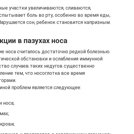
ные участки увеличиваются, сливаются,
спытывает боль во рту, особенно во время еды,
Нарушается сон, ребенок становится капризным.
ции в пазухах носа
ие носа считалось достаточно редкой болезнью.
гической обстановки и ослабления иммунной
тво случаев таких недугов существенно
ление тем, что носоглотка все время
торами.
иной проблем является следующее:
 носа;
мах;
крови;