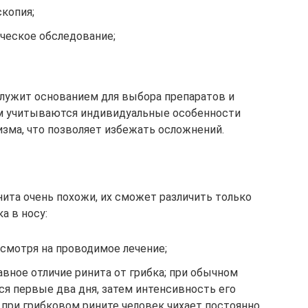
копия;
ическое обследование;
служит основанием для выбора препаратов и
ом учитываются индивидуальные особенности
изма, что позволяет избежать осложнений.
ита очень похожи, их сможет различить только
а в носу:
смотря на проводимое лечение;
авное отличие ринита от грибка; при обычном
я первые два дня, затем интенсивность его
 при грибковом рините человек чихает постоянно