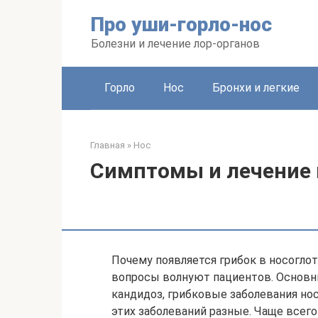
Перейти
Про уши-горло-нос
к
контенту
Болезни и лечение лор-органов
Горло
Нос
Бронхи и легкие
Главная
»
Нос
Симптомы и лечение 
Почему появляется грибок в носогло
вопросы волнуют пациентов. Основн
кандидоз, грибковые заболевания но
этих заболеваний разные. Чаще всего