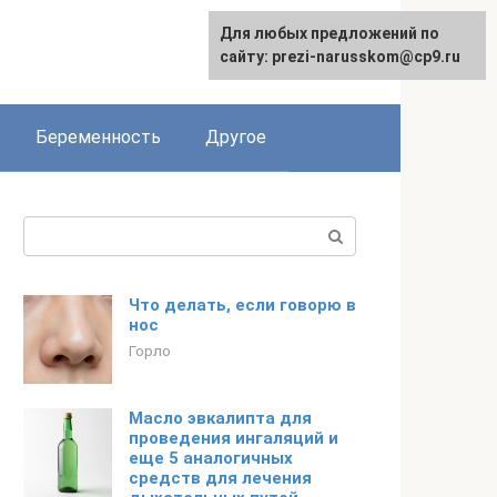
Для любых предложений по
сайту: prezi-narusskom@cp9.ru
Беременность
Другое
Поиск:
Что делать, если говорю в
нос
Горло
Масло эвкалипта для
проведения ингаляций и
еще 5 аналогичных
средств для лечения