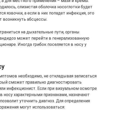
, а для местного применения – мази и кремы.
дилось, слизистая оболочка носоглотки будет
ся язвочки, а если в них попадет инфекция, это
т возникнуть абсцессы.
траниться на дыхательные пути, органы
кандидоз может перейти в генерализованную
ионаре. Иногда грибок поселяется в носу у
су
мптомов необходимо, не откладывая записаться
торый сможет правильно диагностировать
или инфекционист. Если при визуальном осмотре
в носу характерными признаками, назначают
позволит уточнить диагноз. Для определения
оражения могут использоваться: