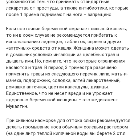
усложняются тем, что принимать стандартные
лекарства от простуды, а также антибиотики, которые
после 1 приема поднимают на ноги – запрещено.
Если состояние беременной омрачает сильный кашель,
то ни в коем случае не рекомендуется прибегать к
использованию леденцов, таблеток, спреев и других
«аптечных» средств от кашля. Женщина может сделать
в домашних условиях ингаляции из целебных трав и
дышать ими. Но, помните, что некоторые ограничения
касаются и трав. В период 3 триместра разрешено
применять травы из следующего перечня: липа, мать-и-
мачеха, подорожник, солодка, алтей лекарственный,
ромашка аптечная, цветки календулы, душицы.
Единственное, что не несет вреда и не угрожает
здоровью беременной женщины – это медикамент
Мукалтин.
При сильном насморке для оттока слизи рекомендуется
делать промывание носа обычным солевым раствором
(на один литр теплой кипяченой воды вы берете 2 ст.л