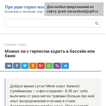
Перейти
Про уши-горло-нос
Для любых предложений по
к
Болезни и лечение лор-органов
сайту: prezi-narusskom@cp9.ru
контенту
Поиск:
Главная
»
Горло
Можно ли с герпесом ходить в бассейн или
баню
Доброе время суток! Меня зовут Халисат
Сулейманова — я фитотерапевт. В 28 лет себя
вылечила от рака матки травами (больше про мой
опыт выздоровления и почему я стала