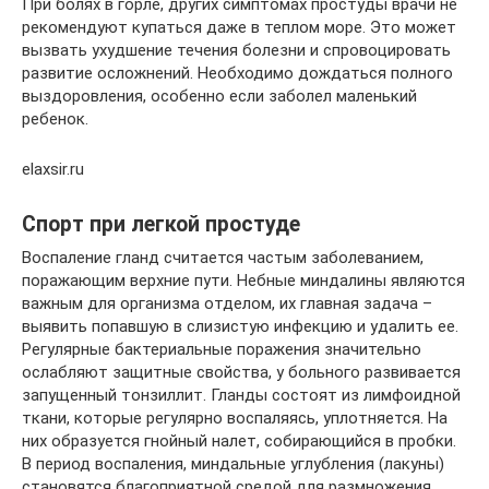
При болях в горле, других симптомах простуды врачи не
рекомендуют купаться даже в теплом море. Это может
вызвать ухудшение течения болезни и спровоцировать
развитие осложнений. Необходимо дождаться полного
выздоровления, особенно если заболел маленький
ребенок.
elaxsir.ru
Спорт при легкой простуде
Воспаление гланд считается частым заболеванием,
поражающим верхние пути. Небные миндалины являются
важным для организма отделом, их главная задача –
выявить попавшую в слизистую инфекцию и удалить ее.
Регулярные бактериальные поражения значительно
ослабляют защитные свойства, у больного развивается
запущенный тонзиллит. Гланды состоят из лимфоидной
ткани, которые регулярно воспаляясь, уплотняется. На
них образуется гнойный налет, собирающийся в пробки.
В период воспаления, миндальные углубления (лакуны)
становятся благоприятной средой для размножения