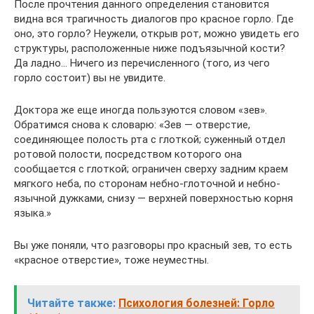
После прочтения данного определения становится
видна вся трагичность диалогов про красное горло. Где
оно, это горло? Неужели, открыв рот, можно увидеть его
структуры, расположенные ниже подъязычной кости?
Да ладно… Ничего из перечисленного (того, из чего
горло состоит) вы не увидите.
Доктора же еще иногда пользуются словом «зев».
Обратимся снова к словарю: «Зев — отверстие,
соединяющее полость рта с глоткой; суженный отдел
ротовой полости, посредством которого она
сообщается с глоткой; ограничен сверху задним краем
мягкого неба, по сторонам небно-глоточной и небно-
язычной дужками, снизу — верхней поверхностью корня
языка.»
Вы уже поняли, что разговоры про красный зев, то есть
«красное отверстие», тоже неуместны.
Читайте также:
Психология болезней: Горло