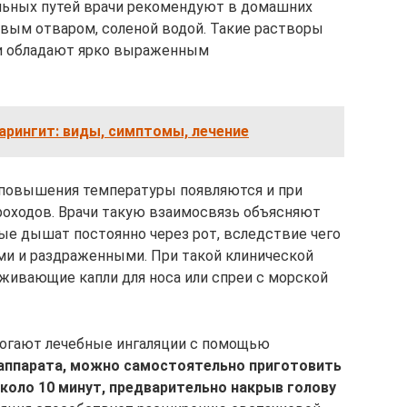
ельных путей врачи рекомендуют в домашних
вым отваром, соленой водой. Такие растворы
 и обладают ярко выраженным
арингит: виды, симптомы, лечение
 повышения температуры появляются и при
роходов. Врачи такую взаимосвязь объясняют
ные дышат постоянно через рот, вследствие чего
ми и раздраженными. При такой клинической
живающие капли для носа или спреи с морской
огают лечебные ингаляции с помощью
 аппарата, можно самостоятельно приготовить
оло 10 минут, предварительно накрыв голову