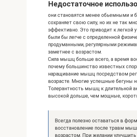
Недостаточное использ
они становятся менее обьемными и 
сохраняет свою силу, но их не так мн
эффективно. Это приводит к легкой 
были бы легче с определенной физич
продуманными, регулярными режимам
заметнее с возрастом.
Сила мышц больше всего, а время вос
почему большинство известных спорт
наращивание мышц посредством рег
возрасте. Многие успешные бегуны н
Толерантность мышц к длительной ак
высокой дольше, чем мощные, коротк
Всегда полезно оставаться в форм
восстановление после травм мышц
возрастом. При желании улучшить