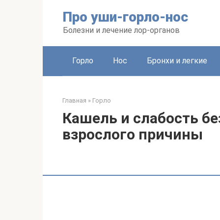
Перейти
Про уши-горло-нос
к
контенту
Болезни и лечение лор-органов
Горло
Нос
Бронхи и легкие
Главная
»
Горло
Кашель и слабость бе
взрослого причины