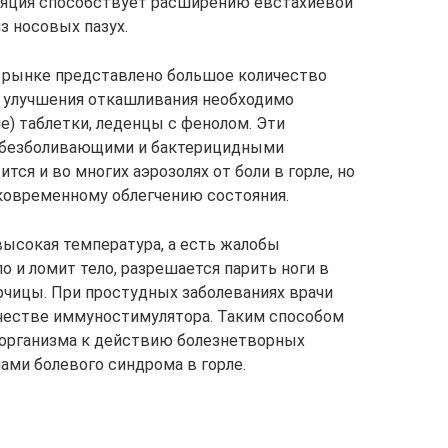
ляция способствует расширению евстахиевой
з носовых пазух.
 рынке представлено большое количество
 улучшения откашливания необходимо
) таблетки, леденцы с фенолом. Эти
обезболивающими и бактерицидными
ся и во многих аэрозолях от боли в горле, но
ковременному облегчению состояния.
высокая температура, а есть жалобы
о и ломит тело, разрешается парить ноги в
орчицы. При простудных заболеваниях врачи
честве иммуностимулятора. Таким способом
организма к действию болезнетворных
ами болевого синдрома в горле.