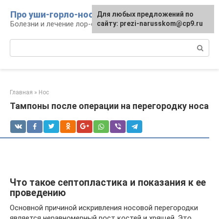
Перейти
Про уши-горло-нос
Для любых предложений по
к
Болезни и лечение лор-органов
сайту: prezi-narusskom@cp9.ru
контенту
Поиск:
Главная
»
Нос
Тампоны после операции на перегородку носа
Что такое септопластика и показания к ее
проведению
Основной причиной искривления носовой перегородки
является неравномерный рост костей и хрящей. Это