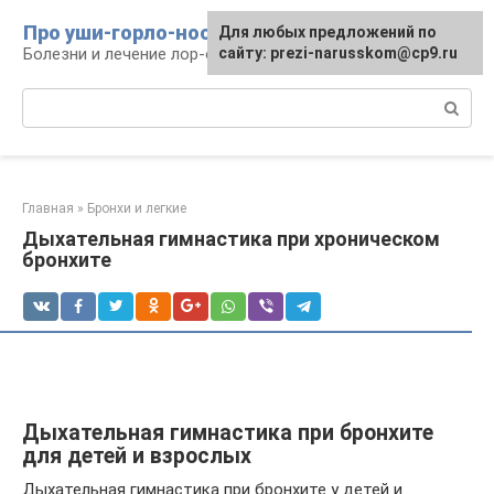
Перейти
Про уши-горло-нос
Для любых предложений по
к
Болезни и лечение лор-органов
сайту: prezi-narusskom@cp9.ru
контенту
Поиск:
Главная
»
Бронхи и легкие
Дыхательная гимнастика при хроническом
бронхите
Дыхательная гимнастика при бронхите
для детей и взрослых
Дыхательная гимнастика при бронхите у детей и