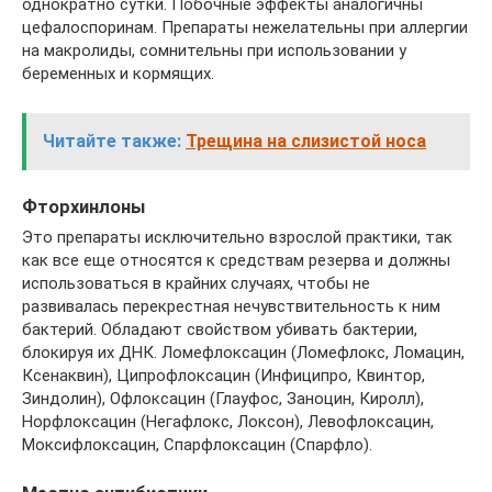
однократно сутки. Побочные эффекты аналогичны
цефалоспоринам. Препараты нежелательны при аллергии
на макролиды, сомнительны при использовании у
беременных и кормящих.
Читайте также:
Трещина на слизистой носа
Фторхинлоны
Это препараты исключительно взрослой практики, так
как все еще относятся к средствам резерва и должны
использоваться в крайних случаях, чтобы не
развивалась перекрестная нечувствительность к ним
бактерий. Обладают свойством убивать бактерии,
блокируя их ДНК. Ломефлоксацин (Ломефлокс, Ломацин,
Ксенаквин), Ципрофлоксацин (Инфиципро, Квинтор,
Зиндолин), Офлоксацин (Глауфос, Заноцин, Киролл),
Норфлоксацин (Негафлокс, Локсон), Левофлоксацин,
Моксифлоксацин, Спарфлоксацин (Спарфло).