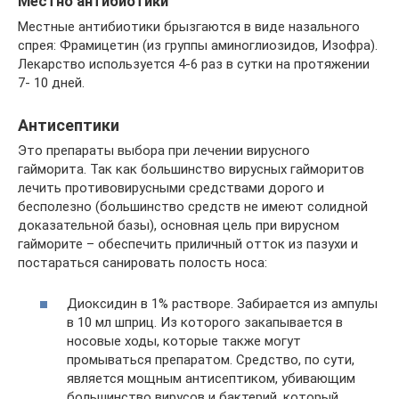
Местно антибиотики
Местные антибиотики брызгаются в виде назального
спрея: Фрамицетин (из группы аминоглиозидов, Изофра).
Лекарство используется 4-6 раз в сутки на протяжении
7- 10 дней.
Антисептики
Это препараты выбора при лечении вирусного
гайморита. Так как большинство вирусных гайморитов
лечить противовирусными средствами дорого и
бесполезно (большинство средств не имеют солидной
доказательной базы), основная цель при вирусном
гайморите – обеспечить приличный отток из пазухи и
постараться санировать полость носа:
Диоксидин в 1% растворе. Забирается из ампулы
в 10 мл шприц. Из которого закапывается в
носовые ходы, которые также могут
промываться препаратом. Средство, по сути,
является мощным антисептиком, убивающим
большинство вирусов и бактерий, который