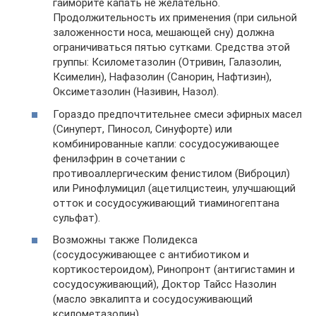
гайморите капать не желательно.
Продолжительность их применения (при сильной
заложенности носа, мешающей сну) должна
ограничиваться пятью сутками. Средства этой
группы: Ксилометазолин (Отривин, Галазолин,
Ксимелин), Нафазолин (Санорин, Нафтизин),
Оксиметазолин (Називин, Назол).
Гораздо предпочтительнее смеси эфирных масел
(Синуперт, Пиносол, Синуфорте) или
комбинированные капли: сосудосуживающее
фенилэфрин в сочетании с
противоаллергическим фенистилом (Виброцил)
или Ринофлумицил (ацетилцистеин, улучшающий
отток и сосудосуживающий тиаминогептана
сульфат).
Возможны также Полидекса
(сосудосуживающее с антибиотиком и
кортикостероидом), Ринопронт (антигистамин и
сосудосуживающий), Доктор Тайсс Назолин
(масло эвкалипта и сосудосуживающий
ксилометазолин).