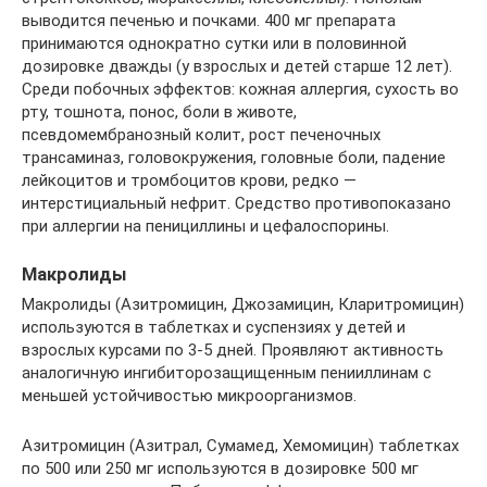
выводится печенью и почками. 400 мг препарата
принимаются однократно сутки или в половинной
дозировке дважды (у взрослых и детей старше 12 лет).
Среди побочных эффектов: кожная аллергия, сухость во
рту, тошнота, понос, боли в животе,
псевдомембранозный колит, рост печеночных
трансаминаз, головокружения, головные боли, падение
лейкоцитов и тромбоцитов крови, редко —
интерстициальный нефрит. Средство противопоказано
при аллергии на пенициллины и цефалоспорины.
Макролиды
Макролиды (Азитромицин, Джозамицин, Кларитромицин)
используются в таблетках и суспензиях у детей и
взрослых курсами по 3-5 дней. Проявляют активность
аналогичную ингибиторозащищенным пенииллинам с
меньшей устойчивостью микроорганизмов.
Азитромицин (Азитрал, Сумамед, Хемомицин) таблетках
по 500 или 250 мг используются в дозировке 500 мг