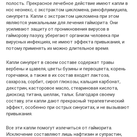
полость. Прекрасное лечебное действие имеют капли в
нос неонекс, с экстрактом цикломена, ринофлуимуцила,
синупрета. Капли с экстрактом цикломена при этом
являются уникальными для лечения гайморита. Они
усиливают защиту от проникновения вирусов в
гайморову пазуху, уберегают организм человека при
вирусных инфекциях, не имеют эффекта привыкания, и
потому применять их можно длительное время.
Капли синупрет в своем составе содержат травы
вербены и щавеля, цветы бузины и первоцвета, корень
горечавки, а также в их состав входят лактоза,
сахароза, сорбит, сироп глюкозы, кальция карбонат,
декстрин, касторовое масло, стеариновая кислота,
диоксид титана, шеллак, тальк. Благодаря своему
составу, эти капли дают прекрасный терапевтический
эффект, особенно при острых синуситах, и не вызывают
привыкания.
Все эти капли помогут излечиться от гайморита.
Исключение составляют лишь нафтизин и супрастин,