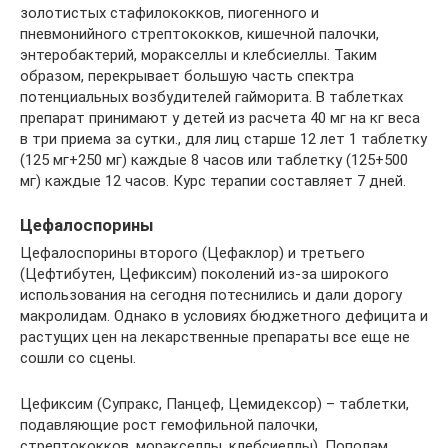
золотистых стафилококков, пиогенного и
пневмонийного стрептококков, кишечной палочки,
энтеробактерий, моракселлы и клебсиеллы. Таким
образом, перекрывает большую часть спектра
потенциальных возбудителей гайморита. В таблетках
препарат принимают у детей из расчета 40 мг на кг веса
в три приема за сутки., для лиц старше 12 лет 1 таблетку
(125 мг+250 мг) каждые 8 часов или таблетку (125+500
мг) каждые 12 часов. Курс терапии составляет 7 дней.
Цефалоспорины
Цефалоспорины второго (Цефаклор) и третьего
(Цефтибутен, Цефиксим) поколений из-за широкого
использования на сегодня потеснились и дали дорогу
макролидам. Однако в условиях бюджетного дефицита и
растущих цен на лекарственные препараты все еще не
сошли со сцены.
Цефиксим (Супракс, Панцеф, Цемидексор) – таблетки,
подавляющие рост гемофильной палочки,
стрептококков, моракселлы, клебсиеллы). Пополам