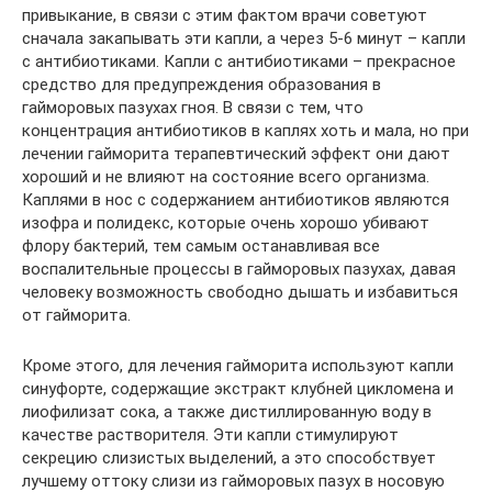
привыкание, в связи с этим фактом врачи советуют
сначала закапывать эти капли, а через 5-6 минут – капли
с антибиотиками. Капли с антибиотиками – прекрасное
средство для предупреждения образования в
гайморовых пазухах гноя. В связи с тем, что
концентрация антибиотиков в каплях хоть и мала, но при
лечении гайморита терапевтический эффект они дают
хороший и не влияют на состояние всего организма.
Каплями в нос с содержанием антибиотиков являются
изофра и полидекс, которые очень хорошо убивают
флору бактерий, тем самым останавливая все
воспалительные процессы в гайморовых пазухах, давая
человеку возможность свободно дышать и избавиться
от гайморита.
Кроме этого, для лечения гайморита используют капли
синуфорте, содержащие экстракт клубней цикломена и
лиофилизат сока, а также дистиллированную воду в
качестве растворителя. Эти капли стимулируют
секрецию слизистых выделений, а это способствует
лучшему оттоку слизи из гайморовых пазух в носовую