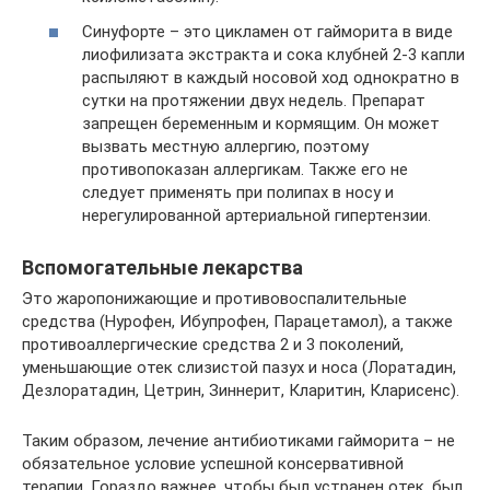
Синуфорте – это цикламен от гайморита в виде
лиофилизата экстракта и сока клубней 2-3 капли
распыляют в каждый носовой ход однократно в
сутки на протяжении двух недель. Препарат
запрещен беременным и кормящим. Он может
вызвать местную аллергию, поэтому
противопоказан аллергикам. Также его не
следует применять при полипах в носу и
нерегулированной артериальной гипертензии.
Вспомогательные лекарства
Это жаропонижающие и противовоспалительные
средства (Нурофен, Ибупрофен, Парацетамол), а также
противоаллергические средства 2 и 3 поколений,
уменьшающие отек слизистой пазух и носа (Лоратадин,
Дезлоратадин, Цетрин, Зиннерит, Кларитин, Кларисенс).
Таким образом, лечение антибиотиками гайморита – не
обязательное условие успешной консервативной
терапии. Гораздо важнее, чтобы был устранен отек, был