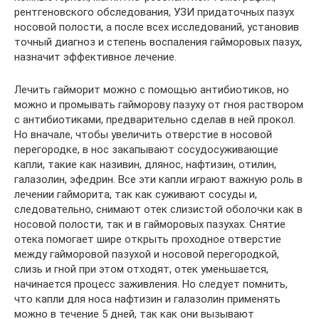
рентгеновского обследования, УЗИ придаточных пазух
носовой полости, а после всех исследований, установив
точный диагноз и степень воспаления гайморовых пазух,
назначит эффективное лечение.
Лечить гайморит можно с помощью антибиотиков, но
можно и промывать гайморову пазуху от гноя раствором
с антибиотиками, предварительно сделав в ней прокол.
Но вначале, чтобы увеличить отверстие в носовой
перегородке, в нос закапывают сосудосуживающие
капли, такие как називин, длянос, нафтизин, отилин,
галазолин, эфедрин. Все эти капли играют важную роль в
лечении гайморита, так как суживают сосуды и,
следовательно, снимают отек слизистой оболочки как в
носовой полости, так и в гайморовых пазухах. Снятие
отека помогает шире открыть проходное отверстие
между гайморовой пазухой и носовой перегородкой,
слизь и гной при этом отходят, отек уменьшается,
начинается процесс заживления. Но следует помнить,
что капли для носа нафтизин и галазолин применять
можно в течение 5 дней, так как они вызывают