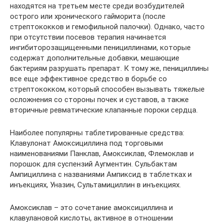
находятся на третьем месте среди возбудителей
острого или хронического гайморита (после
стрептококков и гемофильной палочки). Однако, часто
при отсутствии посевов терапия начинается
ингибиторозащищенными пенициллинами, которые
содержат дополнительные добавки, мешающие
бактериям разрушать препарат. К тому же, пенициллины
все еще эффективное средство в борьбе со
стрептококком, который способен вызывать тяжелые
осложнения со стороны почек и суставов, а также
вторичные ревматические клапанные пороки сердца.
Наиболее популярны таблетированные средства:
Клавулонат Амоксициллина под торговыми
наименованиями Панклав, Амоксиклав, Флемоклав и
порошок для суспензий Аугментин. Сульбактам
Ампициллина с названиями Ампиксид в таблетках и
инъекциях, Уназин, Сультамициллин в инъекциях.
Амоксиклав – это сочетание амоксициллина и
клавулановой кислоты, активное в отношении