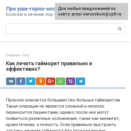
Перейти
Про уши-горло-нос
Для любых предложений по
к
Болезни и лечение лор-органов
сайту: prezi-narusskom@cp9.ru
контенту
Поиск:
Главная
»
Нос
Как лечить гайморит правильно и
эффективно?
Прокола опасается большинство больных гайморитом.
Такая операция не является сложной и неплохо
переносится пациентами, однако после нее могут
появиться различные осложнения, такие как менингит,
кровотечение, отечность. Если правильно выстроить
тактику, лечение гайморита без прокола вполне