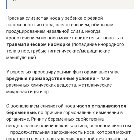
Красная слизистая носа у ребенка с резкой
заложенностью носа, слезотечением, обильным
продуцированием назальной слизи, иногда
кровотечением из носа может свидетельствовать о
травматическом насморке
(попадание инородного
тела в нос, грубые гигиенические/медицинские
манипуляции).
У взрослых провоцирующими факторами выступает
вредные производственные условия
– пары
различных химических веществ, металлические
микрочастицы и пр.
С воспалением слизистой носа
часто сталкиваются
беременные
, по причине гормональных изменений в
организме. Риниту беременных свойственна
неоднозначная клиническая картина, основной симптом
– продолжительная заложенность носа, которая может
продолжаться до наступления родовой деятельности.