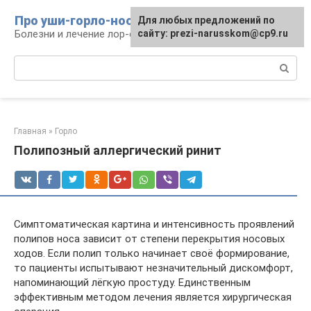
Перейти
Про уши-горло-нос
Для любых предложений по
к
Болезни и лечение лор-органов
сайту: prezi-narusskom@cp9.ru
контенту
Поиск:
Главная
»
Горло
Полипозный аллергический ринит
Симптоматическая картина и интенсивность проявлений
полипов носа зависит от степени перекрытия носовых
ходов. Если полип только начинает своё формирование,
то пациенты испытывают незначительный дискомфорт,
напоминающий лёгкую простуду. Единственным
эффективным методом лечения является хирургическая